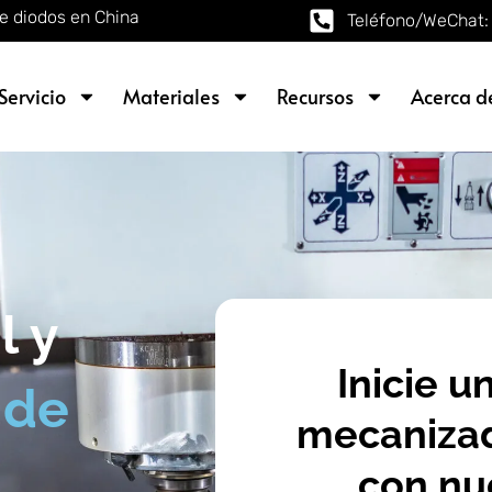
e diodos en China
Teléfono/WeChat:
Servicio
Materiales
Recursos
Acerca d
l y
Inicie 
 de
mecanizad
con nu