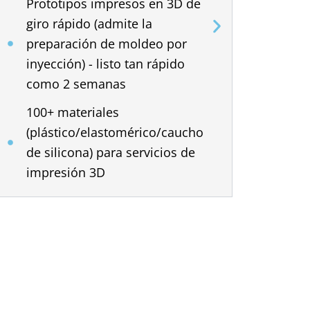
Prototipos impresos en 3D de
Se
giro rápido (admite la
pa
preparación de moldeo por
di
inyección) - listo tan rápido
ab
como 2 semanas
in
100+ materiales
So
(plástico/elastomérico/caucho
el
de silicona) para servicios de
pr
impresión 3D