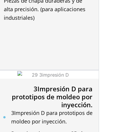
Piezas de chapa duraderas y de
alta precisión. (para aplicaciones
industriales)
3Impresión D para
S
prototipos de moldeo por
inyección.
Pr
3Impresión D para prototipos de
fa
moldeo por inyección.
(s