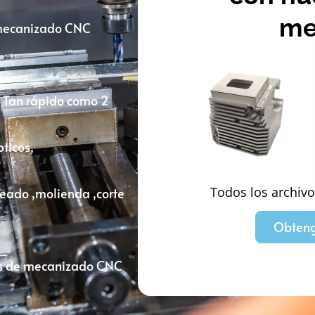
me
l mecanizado CNC
: Tan rápido como 2
ticos,
Todos los archivo
eado ,molienda ,corte
Obteng
ios de mecanizado CNC