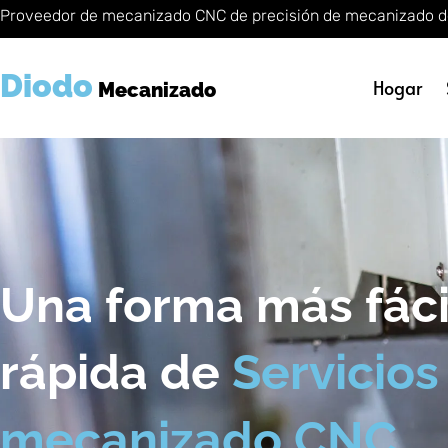
Saltar
Proveedor de mecanizado CNC de precisión de mecanizado d
al
contenido
Diodo
Hogar
Mecanizado
Una forma más fáci
rápida de
Servicios
mecanizado CNC