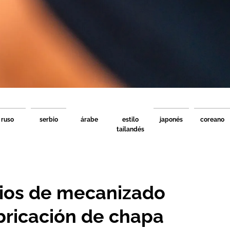
ruso
serbio
árabe
estilo
japonés
coreano
tailandés
cios de mecanizado
bricación de chapa