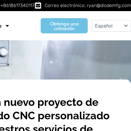
 +8618617340117
Correo electrónico: ryan@diodemfg.com
Obtenga una
e
cotización
un nuevo proyecto de
o CNC personalizado
estros servicios de