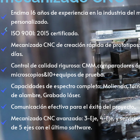
Encima 16 años de experiencia en la industria de
personalizado.
ISO 9001: 2015 certificado.
Mecanizado CNC de creación rápida de prototipos
días.
Control de calidad riguroso: CMM,comparadores óp
microscopios&10+equipos de prueba.
Capacidades de espectro completo: Molienda, torn
de alambre, Grabado láser.
Comunicación efectiva para el éxito del proyecto..
Mecanizado CNC avanzado: 3-Eje, 4-Eje, y servic
de 5 ejes con el último software.