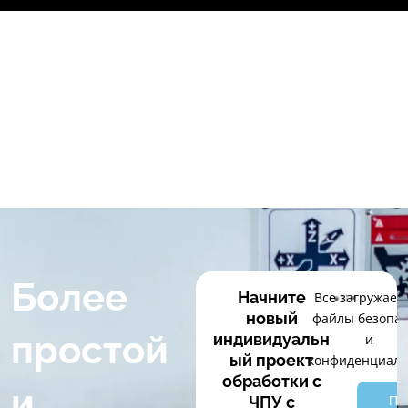
Перейти
к
содержимому
Более
Начните
Все загружае
новый
файлы безопа
простой
индивидуальн
и
ый проект
конфиденциаль
обработки с
и
По
ЧПУ с