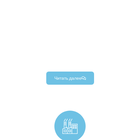
Производство электронных компонентов
Изготовленные на заказ электронные корпуса,
прецизионные электронные разъемы,
изготовленные на заказ радиаторы, и другие
высококачественные электронные компоненты.
(изготовлено для различных проектов в области
электроники).
Читать далее