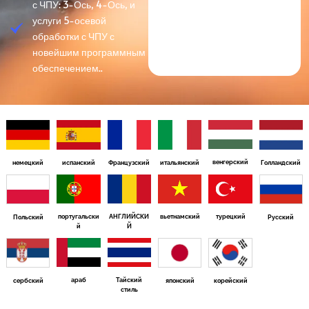
с ЧПУ: 3-Ось, 4-Ось, и
услуги 5-осевой
обработки с ЧПУ с
новейшим программным
обеспечением..
венгерский
немецкий
испанский
Французский
итальянский
Голландский
португальски
АНГЛИЙСКИ
вьетнамский
турецкий
Польский
Русский
й
Й
араб
Тайский
сербский
японский
корейский
стиль