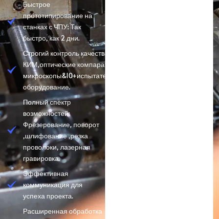
Быстрое
прототипирование на
станках с ЧПУ: Так
быстро, как 2 дни.
Строгий контроль качества:
КИМ,оптические компараторы,
микроскопы&10+испытательное
оборудование.
Полный спектр
возможностей:
Фрезерование, поворот
,шлифование ,резка
проволоки, лазерная
гравировка.
Эффективная
коммуникация для
успеха проекта.
Расширенная обработка