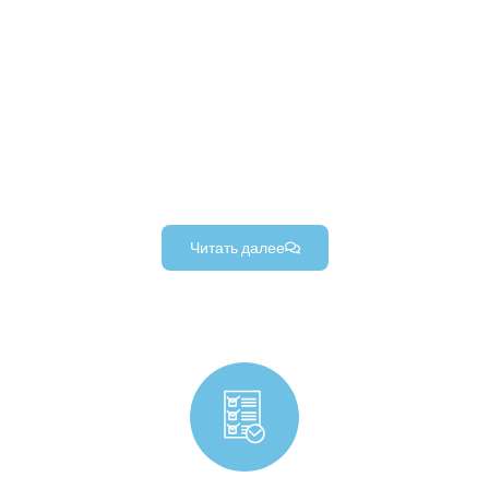
Изготовленные на заказ прецизионные детали
робототехники для роботизированных манипуляторов,
прочные детали роботизированного концевого
эффектора, и высокоточные компоненты
роботизированного шасси (для проектов промышленной
робототехники).
Читать далее
Производство компонентов потребительских