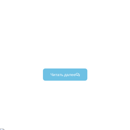
товаров
Высококачественные, долговечные и
прецизионные компоненты потребительских
товаров, разработанные для разнообразных
потребительских товаров. (от предметов
повседневного использования до бытовой
техники).
Читать далее