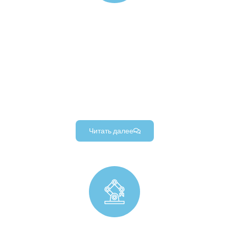
Промышленные детали, изготовленные на заказ &
Компоненты
Прецизионные промышленные детали, изготовленные по
индивидуальному заказу, нестандартные промышленные
инструменты, и долговечные компоненты промышленной
автоматизации (для промышленного оборудования &
проекты машиностроения).
Читать далее
Прецизионная робототехника (производство деталей)