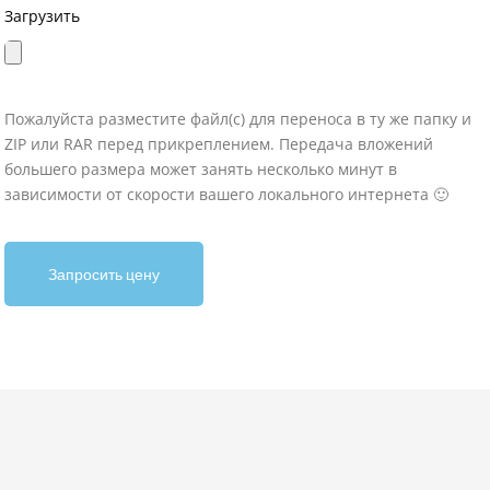
Загрузить
Пожалуйста разместите файл(с) для переноса в ту же папку и
ZIP или RAR перед прикреплением. Передача вложений
большего размера может занять несколько минут в
зависимости от скорости вашего локального интернета 🙂
Запросить цену
A
l
t
e
r
n
a