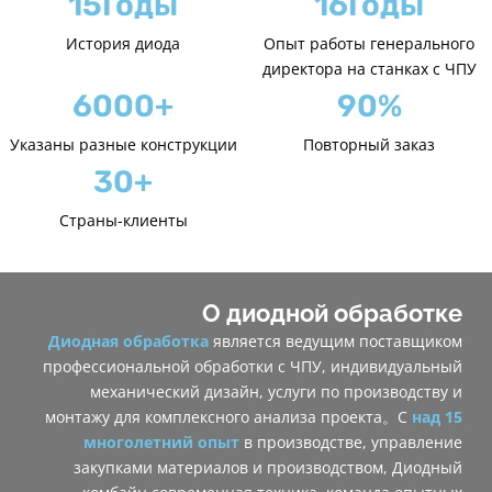
15Годы
16Годы
История диода
Опыт работы генерального
директора на станках с ЧПУ
6000+
90%
Указаны разные конструкции
Повторный заказ
30+
Страны-клиенты
О диодной обработке
Диодная обработка
является ведущим поставщиком
профессиональной обработки с ЧПУ, индивидуальный
механический дизайн, услуги по производству и
монтажу для комплексного анализа проекта。С
над 15
многолетний опыт
в производстве, управление
закупками материалов и производством, Диодный