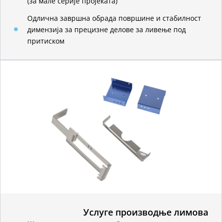
(за мале серије пројеката)
Одлична завршна обрада површине и стабилност
димензија за прецизне делове за ливење под
притиском
Услуге производње лимова