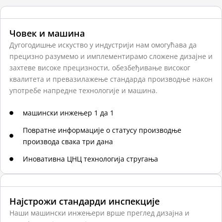
i
v
Човек и машина
e
:
Дугогодишње искуство у индустрији нам омогућава да
прецизно разумемо и имплементирамо сложене дизајне и
захтеве високе прецизности, обезбеђивање високог
квалитета и превазилажење стандарда производње након
употребе напредне технологије и машина.
машински инжењер 1 да 1
Повратне информације о статусу производње
производа свака три дана
Иновативна ЦНЦ технологија стругања
Најстрожи стандарди инспекције
Наши машински инжењери врше преглед дизајна и