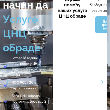
начин да
помоћу
безбедне и
наших услуга
поверљиве
Услуге
ЦНЦ обраде
Доби
трен
пон
ЦНЦ
обраде
Готово 16 године
стручности у ЦНЦ
машинској индустрији по
мери.
ИСО 9001: 2015
сертификовани.
Брза ЦНЦ обрада
прототипа: Брзо као 2
дана.