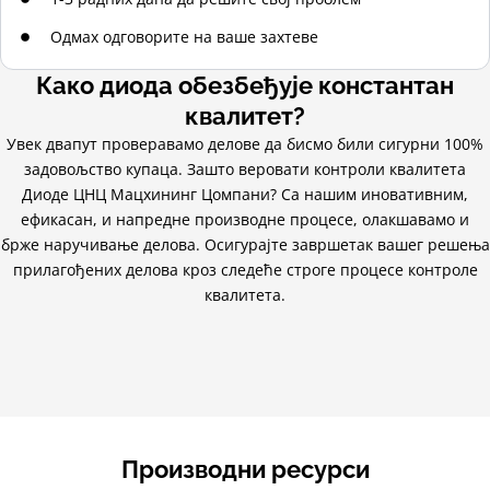
Одмах одговорите на ваше захтеве
Како диода обезбеђује константан
квалитет?
Увек двапут проверавамо делове да бисмо били сигурни 100%
задовољство купаца. Зашто веровати контроли квалитета
Диоде ЦНЦ Мацхининг Цомпани? Са нашим иновативним,
ефикасан, и напредне производне процесе, олакшавамо и
брже наручивање делова. Осигурајте завршетак вашег решења
прилагођених делова кроз следеће строге процесе контроле
квалитета.
Производни ресурси