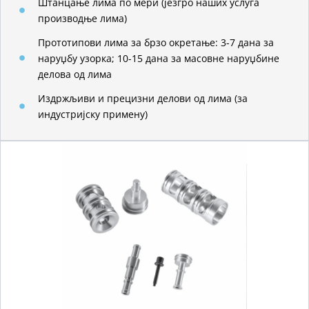
Штанцање лима по мери (језгро наших услуга
производње лима)
Прототипови лима за брзо окретање: 3-7 дана за
наруџбу узорка; 10-15 дана за масовне наруџбине
делова од лима
Издржљиви и прецизни делови од лима (за
индустријску примену)