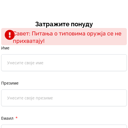
Затражите понуду
Савет: Питања о типовима оружја се не
прихватају!
Име
Презиме
Емаил