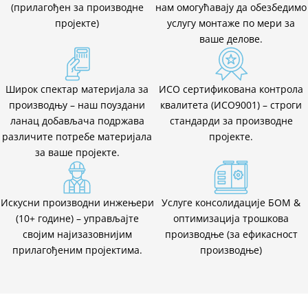
(прилагођен за производне
нам омогућавају да обезбедимо
пројекте)
услугу монтаже по мери за
ваше делове.
Широк спектар материјала за
ИСО сертификована контрола
производњу – наш поуздани
квалитета (ИСО9001) – строги
ланац добављача подржава
стандарди за производне
различите потребе материјала
пројекте.
за ваше пројекте.
Искусни производни инжењери
Услуге консолидације БОМ &
(10+ године) – управљајте
оптимизација трошкова
својим најизазовнијим
производње (за ефикасност
прилагођеним пројектима.
производње)