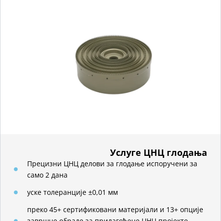
Услуге ЦНЦ глодања
Прецизни ЦНЦ делови за глодање испоручени за
само 2 дана
уске толеранције ±0,01 мм
преко 45+ сертификовани материјали и 13+ опције
завршне обраде за прилагођене ЦНЦ пројекте