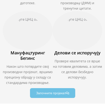
датотеке.
производњу (ДФМ) и
тренутни цитати.
Мануфацтуринг
Делови се испоручују
Бегинс
Провере квалитета се врше
Након што потврдите свој
на готовим деловима, а затим
производни пројекат, вршимо
се делови безбедно
прецизну обраду у складу са
испоручују.
стандардима производње.
Започните пројекат