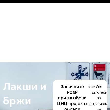
Пређи
на
садржај
Лакши и
Започните
Све
нови
датотеке
бржи
прилагођени
за
ЦНЦ пројекат
отпремање
обраде
су