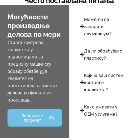
Често постављана питања
Могућности
Може ли се
производње
заварити
делова по мери
алуминијум?
Строга контрола
квалитета у
Да ли обрађујемо
радионицама за
пластику?
прецизну машинску
обраду обезбеђује
Који је ваш систем
квалитет од
контроле
прототипова сложених
квалитета?
делова до финалних
производа.
Како уживати у
ОЕМ услугама?
Започните
пројекат