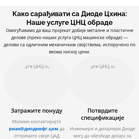
Како сарађивати са Диоде Цхина:
Наше услуге ЦНЦ обраде
Омогућавамо да ваш пројекат добије металне и пластичне
делове (преко наших услуга ЦНЦ машинске обраде) —
делови са одличним механичким својствима, испоручено по
веома ниској цени.
Затражите понуду
Потврдите
спецификације
Молимо контактирајте
риан@диодемфг.цом
да
Инжењери и дизајнери Диоде
отпремите своје ЦАД
могу да обезбеде дизајн за