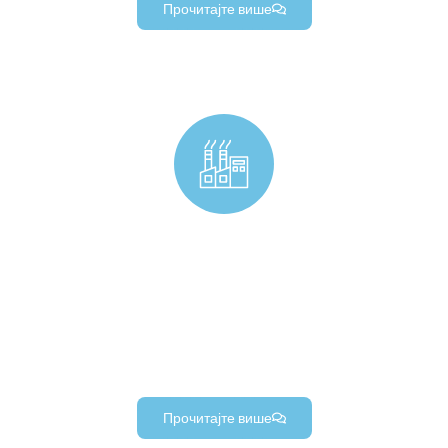
Прочитајте више
Индустријски прилагођени машински делови & Компоненте
Прецизни индустријски обрађени делови по мери,
индустријски алати по мери, и издржљиве компоненте
индустријске аутоматизације (за индустријску опрему &
пројекти машина).
Прочитајте више