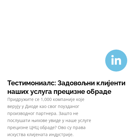
Тестимониалс: Задовољни клијенти
наших услуга прецизне обраде
Придружите се 1,000 компаније које
верују у Диоде као свог поузданог
производног партнера. Зашто не
послушати њихове увиде у наше услуге
прецизне ЦНЦ обраде? Ово су права
искуства клијената индустрије.