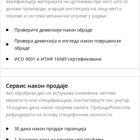
верификацију материјала на цртежима пре него што се
делови производе, и врши инспекцију на лицу места
опреме и система механичке опреме у радњи.
Проверите димензије након обраде
Провера димензија и изгледа након површинске
обраде
ИСО 9001 и ИТАФ 16949 сертификовани
Сервис након продаје
Ако обрађени део не испуњава очекиване захтеве
квалитета или спецификације, контактирајте нас унутар
10 радних дана након пријема налога. Прерадићемо или
рефундирати на основу специфичних околности.
30 дана након продаје гаранција
1-3 радних дана да решите свој проблем