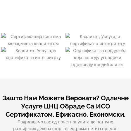
Зашто Нам Можете Веровати? Одличне
Услуге ЦНЦ Обраде Са ИСО
Сертификатом. Ефикасно. Економски.
Подржавамо вас од почетног упита до потпуно
развијених делова (нпр., електромагнети) спреман