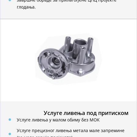
глодања.
Услуге ливења под притиском
Услуге ливења у малом обиму без МОК
Услуге прецизног ливења метала мале запремине