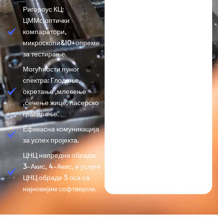
Ригороус КЦ:
ЦММс,оптички
компаратори,
микроскопи&10+опреме
за тестирање.
Могућности пуног
спектра: Глодање,
окретање ,млевење
,сечење жице, ласерско
гравирање.
Ефикасна комуникација
за успех пројекта.
ЦНЦ напредна обрада:
3-Акис, 4-Акис, и услуге
ЦНЦ обраде 5 оса са
најновијим софтвером.