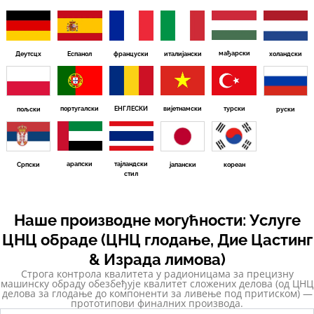
мађарски
Деутсцх
Еспанол
француски
италијански
холандски
португалски
ЕНГЛЕСКИ
вијетнамски
турски
пољски
руски
арапски
тајландски
Српски
јапански
кореан
стил
Наше производне могућности: Услуге
ЦНЦ обраде (ЦНЦ глодање, Дие Цастинг
& Израда лимова)
Строга контрола квалитета у радионицама за прецизну
машинску обраду обезбеђује квалитет сложених делова (од ЦНЦ
делова за глодање до компоненти за ливење под притиском) —
прототипови финалних производа.