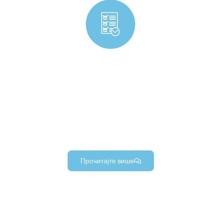
Производња компоненти потрошачких производа
Висококвалитетне, издржљиве и прецизне
компоненте потрошачких производа по мери —
пројектоване за разноврсну потрошну робу (од
предмета за свакодневну употребу до опреме за
домаћинство).
Прочитајте више