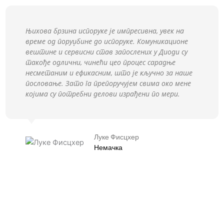
Њихова брзина испоруке је импресивна, увек на
време од поруџбине до испоруке. Комуникационе
вештине и сервисни став запослених у Диоди су
такође одлични, чинећи цео процес сарадње
несметаним и ефикасним, што је кључно за наше
пословање. Зато га препоручујем свима око мене
којима су потребни делови израђени по мери.
Луке Фисцхер
Немачка