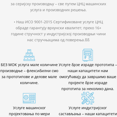
за серијску производњу – све путем ЦНЦ машинских
услуга и производних решења.
• Наш ИСО 9001-2015 Сертификоване услуге ЦНЦ
обраде гарантују врхунски квалитет; преко 16+
године стручност у индустријској производњи чини
нас стручњацима од поверења.ßß
БЕЗ МОК услуга мале количине
Услуге брзе израде прототипа –
производње – флексибилни смо
наши капацитети нам
за прототипове и делове мале
омогућавају да завршимо ваше
количине.
пројекте брзе израде
прототипа за неколико дана.
Услуге машинског
Услуге индустријског
пројектовања по мери
састављања – наши капацитети