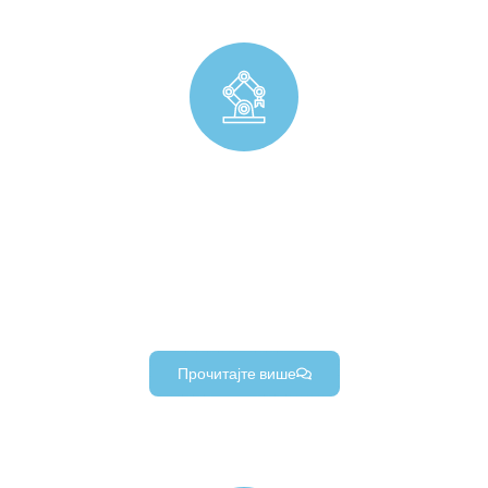
Прецизна роботика (производња делова)
Прилагођени прецизни делови роботике за роботске руке,
издржљиви роботски крајњи ефектори, и високо прецизне
роботске компоненте шасије (за пројекте индустријске
роботике).
Прочитајте више