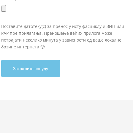
Поставите датотеку(с) за пренос у исту фасциклу и ЗИП или
РАР пре прилагања. Преношење већих прилога може
потрајати неколико минута у зависности од ваше локалне
брзине интернета 🙂
Затражите понуду
A
l
t
e
r
n
a
t