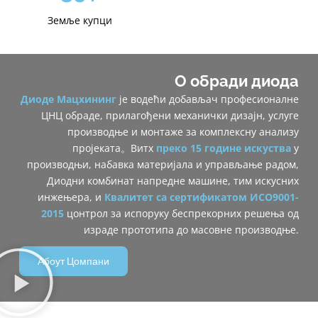
Земље купци
О обради диода
Диоде Мацхининг
је водећи добављач професионалне
ЦНЦ обраде, прилагођени механички дизајн, услуге
производње и монтаже за комплексну анализу
пројеката。Витх
преко 15 године искуства
у
производњи, набавка материјала и управљање радом,
Диодни комбинат ‌напредне машине‌, тим искусних
инжењера, и
‌
Квалитет са сертификатом ИСО9001-
2015
цонтрол‌ за испоруку беспрекорних решења од
израде прототипа до масовне производње.
Абоут Цомпани