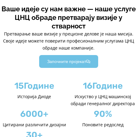
Ваше идеје су нам важне — наше услуге
ЦНЦ обраде претварају визије у
стварност
Претварање ваше визије у прецизне делове је наша мисија.
Своје идеје можете поверити професионалним услугама ЦНЦ
обраде наше компаније.
Започните пројекат
15Године
16Године
Историја Диоде
Искуство у ЦНЦ машинској
обради генералног директора
6000+
90%
Цитирани различити дизајни
Поновите редослед
30+