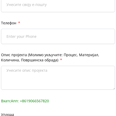
Телефон
Опис пројекта (Молимо укључите: Процес, Материјал,
Количина, Површинска обрада)
ВхатсАпп: +8619066567820
Уплоад