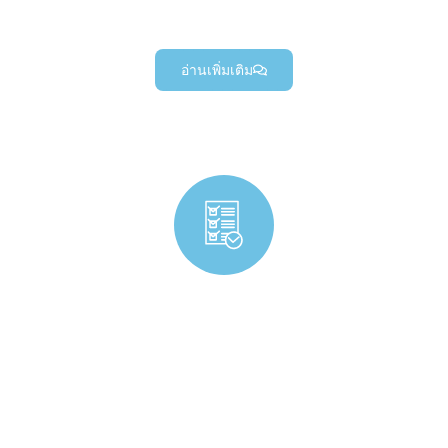
ชิ้นส่วนเอฟเฟกต์ปลายหุ่นยนต์ที่ทนทาน, และส่วนประกอบแชสซีหุ่น
ยนต์ที่มีความแม่นยำสูง (สำหรับโครงการหุ่นยนต์อุตสาหกรรม).
อ่านเพิ่มเติม
การผลิตส่วนประกอบสินค้าอุปโภคบริโภค
ส่วนประกอบผลิตภัณฑ์เพื่อผู้บริโภคแบบกำหนดเองที่มี
ความแม่นยำและทนทานคุณภาพสูง — ออกแบบมา
สำหรับสินค้าอุปโภคบริโภคที่หลากหลาย (ตั้งแต่ของใช้
ประจำวันไปจนถึงของใช้ในครัวเรือน).