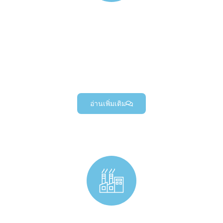
การผลิตชิ้นส่วนอิเล็กทรอนิกส์
ตัวเรือนอิเล็กทรอนิกส์แบบกำหนดเอง, ขั้วต่อ
อิเล็กทรอนิกส์ที่มีความแม่นยำ, แผ่นระบายความร้อน
แบบกำหนดเอง, และชิ้นส่วนอิเล็กทรอนิกส์คุณภาพสู
งอื่นๆ (ผลิตสำหรับโครงการอิเล็กทรอนิกส์ที่หลากหลาย).
อ่านเพิ่มเติม
ชิ้นส่วนกลึงแบบกำหนดเองทางอุตสาหกรรม & ส่วนประกอบ