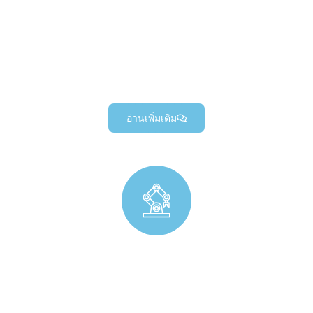
ชิ้นส่วนกลึงแบบกำหนดเองทางอุตสาหกรรมที่มีความแม่นยำ, เครื่อง
มืออุตสาหกรรมแบบกำหนดเอง, และส่วนประกอบระบบอัตโนมัติทาง
อุตสาหกรรมที่ทนทาน (สำหรับอุปกรณ์อุตสาหกรรม & โครงการ
เครื่องจักร).
อ่านเพิ่มเติม
Robotics Precision (การผลิตชิ้นส่วน)
ชิ้นส่วนความแม่นยำของหุ่นยนต์แบบกำหนดเองสำหรับแขนหุ่นยนต์,