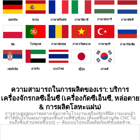
ภาษาฮังการี
เยอรมัน
สเปน
ภาษาฝรั่งเศส
ภาษาอิตาลี
ภาษาดัตช์
โปรตุเกส
ภาษาอังกฤษ
ภาษาเวียดนาม
ภาษาตุรกี
ขัด
ภาษารัสเซีย
อาหรับ
แบบไทย
เซอร์เบีย
ญี่ปุ่น
เกาหลี
ความสามารถในการผลิตของเรา: บริการ
เครื่องจักรกลซีเอ็นซี (เครื่องกัดซีเอ็นซี, หล่อตาย
& การผลิตโลหะแผ่น)
การควบคุมคุณภาพอย่างเข้มงวดในโรงงานเครื่องจักรที่มีความแม่นยำ
ทำให้มั่นใจในคุณภาพของชิ้นส่วนที่ซับซ้อน (ตั้งแต่ชิ้นส่วนกัด CNC ไป
จนถึงชิ้นส่วนหล่อขึ้นรูป) — ต้นแบบไปจนถึงผลิตภัณฑ์ขั้นสุดท้าย.