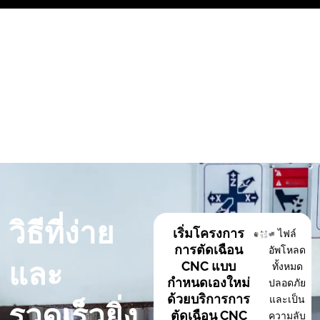
ข้าม
ไป
ที่
เนื้อหา
วิธีที่ง่าย
เริ่มโครงการ
ไฟล์
การตัดเฉือน
อัพโหลด
และ
CNC แบบ
ทั้งหมด
กำหนดเองใหม่
ปลอดภัย
ด้วยบริการการ
และเป็น
รวดเร็วยิ่ง
ตัดเฉือน CNC
ความลับ