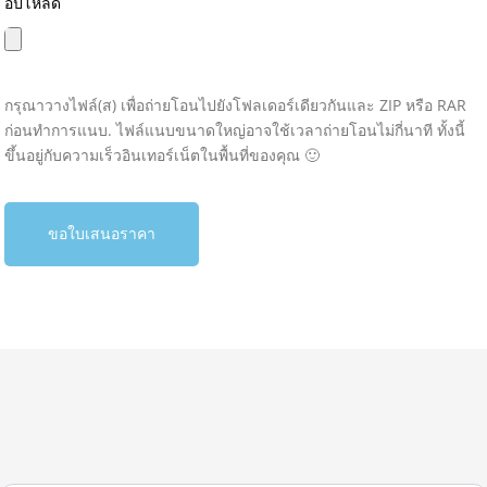
อัปโหลด
กรุณาวางไฟล์(ส) เพื่อถ่ายโอนไปยังโฟลเดอร์เดียวกันและ ZIP หรือ RAR
ก่อนทำการแนบ. ไฟล์แนบขนาดใหญ่อาจใช้เวลาถ่ายโอนไม่กี่นาที ทั้งนี้
ขึ้นอยู่กับความเร็วอินเทอร์เน็ตในพื้นที่ของคุณ 🙂
ขอใบเสนอราคา
A
l
t
e
r
n
a
t