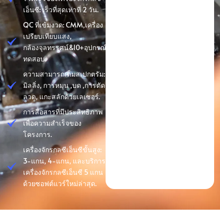
เอ็นซี: เร็วที่สุดเท่าที่ 2 วัน.
QC ที่เข้มงวด: CMM,เครื่อง
เปรียบเทียบแสง,
กล้องจุลทรรศน์&10+อุปกรณ์
ทดสอบ.
ความสามารถเต็มสเปกตรัม:
มิลลิ่ง, การหมุน ,บด ,การตัด
ลวด, แกะสลักด้วยเลเซอร์.
การสื่อสารที่มีประสิทธิภาพ
เพื่อความสำเร็จของ
โครงการ.
เครื่องจักรกลซีเอ็นซีขั้นสูง:
3-แกน, 4-แกน, และบริการ
เครื่องจักรกลซีเอ็นซี 5 แกน
ด้วยซอฟต์แวร์ใหม่ล่าสุด.